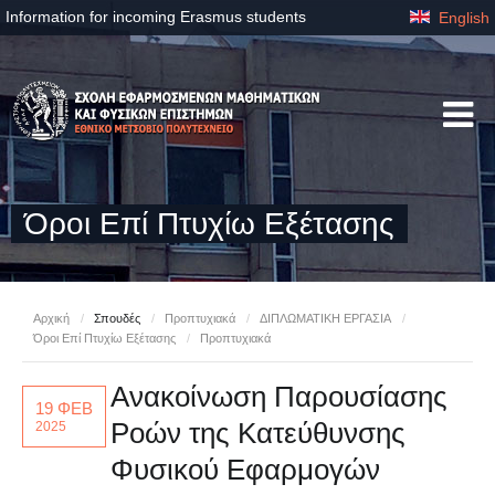
Information for incoming Erasmus students
English
Όροι Επί Πτυχίω Εξέτασης
Αρχική
/
Σπουδές
/
Προπτυχιακά
/
ΔΙΠΛΩΜΑΤΙΚΗ ΕΡΓΑΣΙΑ
/
Όροι Επί Πτυχίω Εξέτασης
/
Προπτυχιακά
Ανακοίνωση Παρουσίασης
19 ΦΕΒ
Ροών της Κατεύθυνσης
2025
Φυσικού Εφαρμογών