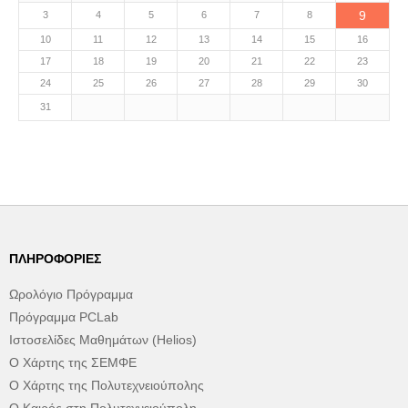
9
3
4
5
6
7
8
10
11
12
13
14
15
16
17
18
19
20
21
22
23
24
25
26
27
28
29
30
31
ΠΛΗΡΟΦΟΡΊΕΣ
Ωρολόγιο Πρόγραμμα
Πρόγραμμα PCLab
Ιστοσελίδες Μαθημάτων (Helios)
Ο Χάρτης της ΣΕΜΦΕ
Ο Χάρτης της Πολυτεχνειούπολης