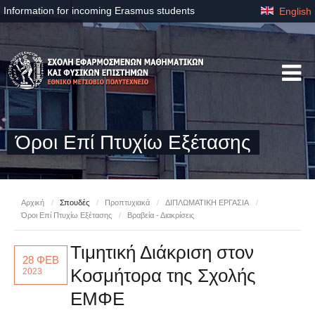
Information for incoming Erasmus students
English
Όροι Επί Πτυχίω Εξέτασης
Αρχική
/
Σπουδές
/
Προπτυχιακά
/
ΔΙΠΛΩΜΑΤΙΚΗ ΕΡΓΑΣΙΑ
/
Όροι Επί Πτυχίω Εξέτασης
/
Βραβεία - Διακρίσεις
Τιμητική Διάκριση στον
28 ΦΕΒ
Κοσμήτορα της Σχολής
2023
ΕΜΦΕ