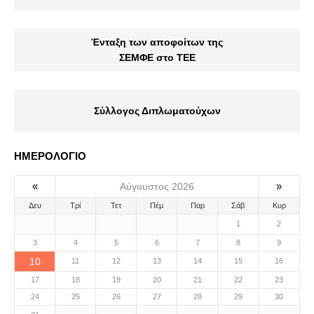
Ένταξη των αποφοίτων της
ΣΕΜΦΕ στο ΤΕΕ
Σύλλογος Διπλωματούχων
ΗΜΕΡΟΛΟΓΙΟ
«
»
Αύγουστος 2026
Δευ
Τρί
Τετ
Πέμ
Παρ
Σάβ
Κυρ
1
2
3
4
5
6
7
8
9
10
11
12
13
14
15
16
17
18
19
20
21
22
23
24
25
26
27
28
29
30