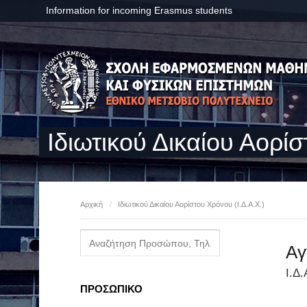
Information for incoming Erasmus students
Ιδιωτικού Δικαίου Αορίσ
Αρχική
/
Ιδιωτικού Δικαίου Αορίστου Χρόνου (Ι.Δ.Α.Χ.)
Αγ
Ι.Δ.
ΠΡΟΣΩΠΙΚΟ