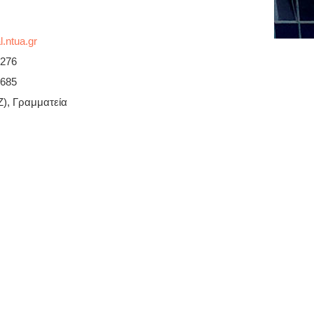
4276
1685
(Ζ), Γραμματεία