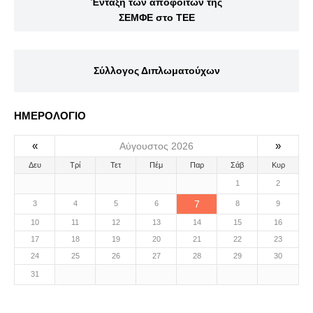
Ένταξη των αποφοίτων της
ΣΕΜΦΕ στο ΤΕΕ
Σύλλογος Διπλωματούχων
ΗΜΕΡΟΛΟΓΙΟ
«
»
Αύγουστος 2026
Δευ
Τρί
Τετ
Πέμ
Παρ
Σάβ
Κυρ
1
2
7
3
4
5
6
8
9
10
11
12
13
14
15
16
17
18
19
20
21
22
23
24
25
26
27
28
29
30
31