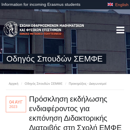
Information for incoming Erasmus students
English
Οδηγός Σπουδών ΣΕΜΦΕ
Αρχική
/
Οδηγός Σπουδών ΣΕΜΦΕ
/
Προκηρύξεις - Διαγωνισμοί
Πρόσκληση εκδήλωσης
04 ΑΥΓ
ενδιαφέροντος για
2023
εκπόνηση Διδακτορικής
Διατριβής στη Σχολή ΕΜΦΕ