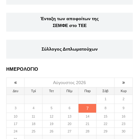
Ένταξη των αποφοίτων της
ΣΕΜΦΕ στο ΤΕΕ
Σύλλογος Διπλωματούχων
ΗΜΕΡΟΛΟΓΙΟ
«
»
Αύγουστος 2026
Δευ
Τρί
Τετ
Πέμ
Παρ
Σάβ
Κυρ
1
2
7
3
4
5
6
8
9
10
11
12
13
14
15
16
17
18
19
20
21
22
23
24
25
26
27
28
29
30