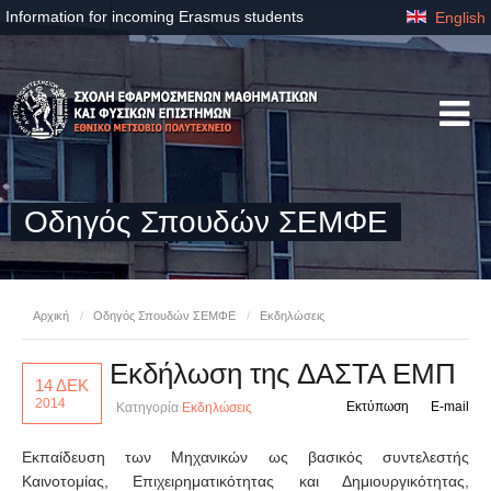
Information for incoming Erasmus students
English
Οδηγός Σπουδών ΣΕΜΦΕ
Αρχική
/
Οδηγός Σπουδών ΣΕΜΦΕ
/
Εκδηλώσεις
Εκδήλωση της ΔΑΣΤΑ ΕΜΠ
14 ΔΕΚ
2014
Εκτύπωση
E-mail
Κατηγορία
Εκδηλώσεις
Εκπαίδευση των Μηχανικών ως βασικός συντελεστής
Καινοτομίας, Επιχειρηματικότητας και Δημιουργικότητας,