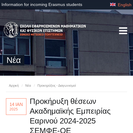
Information for incoming Erasmus students
English
Νέα
Αρχική
/
Νέα
/
Προκηρύξεις - Διαγωνισμοί
Προκήρυξη θέσεων
14 ΙΑΝ
Ακαδημαϊκής Εμπειρίας
2025
Εαρινού 2024-2025
ΣΕΜΦΕ-ΟΕ