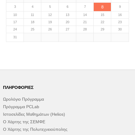
8
3
4
5
6
7
9
10
11
12
13
14
15
16
17
18
19
20
21
22
23
24
25
26
27
28
29
30
31
ΠΛΗΡΟΦΟΡΊΕΣ
Ωρολόγιο Πρόγραμμα
Πρόγραμμα PCLab
Ιστοσελίδες Μαθημάτων (Helios)
Ο Χάρτης της ΣΕΜΦΕ
Ο Χάρτης της Πολυτεχνειούπολης