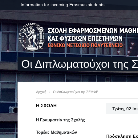
Information for incoming Erasmus students
Οι Διπλωματούχοι της
Αρχική
/
Οι Διπλωματούχοι της ΣΕΜΦΕ
Η ΣΧΟΛΗ
Τρίτη, 02 Ι
Η Γραμματεία της Σχολής
Τομέας Μαθηματικών
Πρόσκληση Εκδ