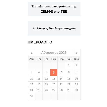
Ένταξη των αποφοίτων της
ΣΕΜΦΕ στο ΤΕΕ
Σύλλογος Διπλωματούχων
ΗΜΕΡΟΛΟΓΙΟ
«
»
Αύγουστος 2026
Δευ
Τρί
Τετ
Πέμ
Παρ
Σάβ
Κυρ
1
2
6
3
4
5
7
8
9
10
11
12
13
14
15
16
17
18
19
20
21
22
23
24
25
26
27
28
29
30
31