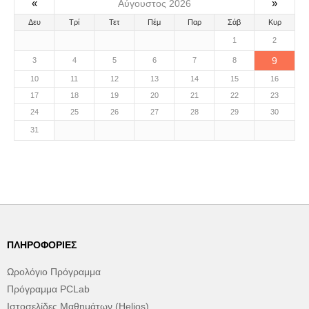
«
»
Αύγουστος 2026
Δευ
Τρί
Τετ
Πέμ
Παρ
Σάβ
Κυρ
1
2
9
3
4
5
6
7
8
10
11
12
13
14
15
16
17
18
19
20
21
22
23
24
25
26
27
28
29
30
31
ΠΛΗΡΟΦΟΡΊΕΣ
Ωρολόγιο Πρόγραμμα
Πρόγραμμα PCLab
Ιστοσελίδες Μαθημάτων (Helios)