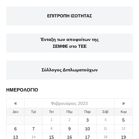
ΕΠΙΤΡΟΠΗ ΙΣΟΤΗΤΑΣ
Ένταξη των αποφοίτων της
ΣΕΜΦΕ στο ΤΕΕ
Σύλλογος Διπλωματούχων
ΗΜΕΡΟΛΟΓΙΟ
«
»
Φεβρουάριος 2023
Δευ
Τρί
Τετ
Πέμ
Παρ
Σάβ
Κυρ
3
5
1
2
4
6
7
9
10
8
11
12
13
15
16
17
19
14
18