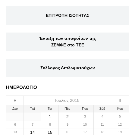
ΕΠΙΤΡΟΠΗ ΙΣΟΤΗΤΑΣ
Ένταξη των αποφοίτων της
ΣΕΜΦΕ στο ΤΕΕ
Σύλλογος Διπλωματούχων
ΗΜΕΡΟΛΟΓΙΟ
«
»
Ιούλιος 2015
Δευ
Τρί
Τετ
Πέμ
Παρ
Σάβ
Κυρ
1
2
3
4
5
6
7
8
9
10
11
12
14
15
13
16
17
18
19