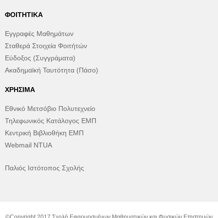
ΦΟΙΤΗΤΙΚΆ
Εγγραφές Μαθημάτων
Σταθερά Στοιχεία Φοιτήτών
Εύδοξος (Συγγράματα)
Ακαδημαϊκή Ταυτότητα (Πάσο)
ΧΡΉΣΙΜΑ
Εθνικό Μετσόβιο Πολυτεχνείο
Τηλεφωνικός Κατάλογος ΕΜΠ
Κεντρική Βιβλιοθήκη ΕΜΠ
Webmail NTUA
Παλιός Ιστότοπος Σχολής
©Copyright 2017 Σχολή Εφαρμοσμένων Μαθηματικών και Φυσικών Επιστημών