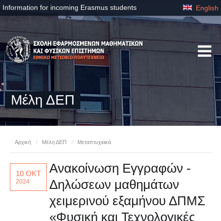
Information for incoming Erasmus students
English
Μέλη ΔΕΠ
Αρχική
/
Μέλη ΔΕΠ
/
Μεταπτυχιακά
Ανακοίνωση Εγγραφών -
10 ΟΚΤ
Δηλώσεων μαθημάτων
2024
χειμερινού εξαμήνου ΔΠΜΣ
«Φυσική και Τεχνολογικές