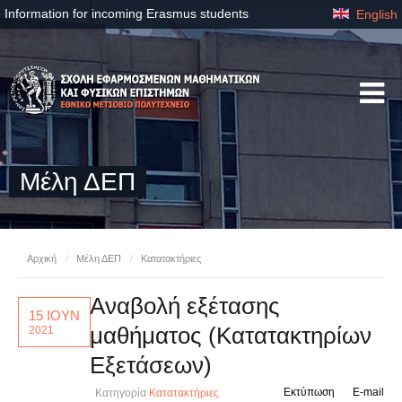
Information for incoming Erasmus students
English
Μέλη ΔΕΠ
Αρχική
/
Μέλη ΔΕΠ
/
Κατατακτήριες
Αναβολή εξέτασης
15 ΙΟΥΝ
μαθήματος (Κατατακτηρίων
2021
Εξετάσεων)
Εκτύπωση
E-mail
Κατηγορία
Κατατακτήριες