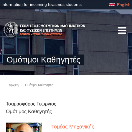
Information for incoming Erasmus students
English
Ομότιμοι Καθηγητές
Αρχική
/
Ομότιμοι Καθηγητές
Τσαμασφύρος Γεώργιος
Ομότιμος Καθηγητής
Τομέας Μηχανικής