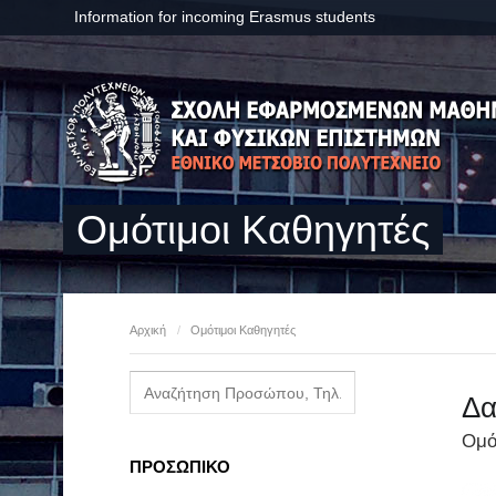
Information for incoming Erasmus students
Ομότιμοι Καθηγητές
Αρχική
/
Ομότιμοι Καθηγητές
Δα
Ομό
ΠΡΟΣΩΠΙΚΟ