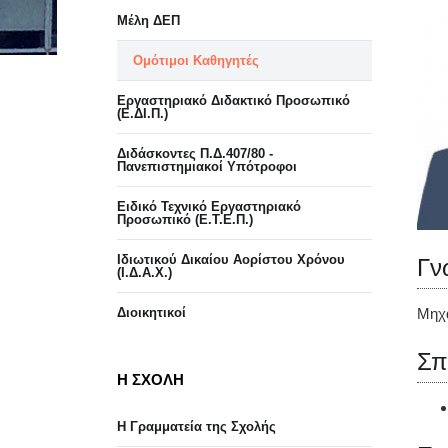
Μέλη ΔΕΠ
Ομότιμοι Καθηγητές
Εργαστηριακό Διδακτικό Προσωπικό
(Ε.ΔΙ.Π.)
Διδάσκοντες Π.Δ.407/80 -
Πανεπιστημιακοί Υπότροφοι
Ειδικό Τεχνικό Εργαστηριακό
Προσωπικό (Ε.Τ.Ε.Π.)
Ιδιωτικού Δικαίου Αορίστου Χρόνου
Γν
(Ι.Δ.Α.Χ.)
Διοικητικοί
Μηχα
Σπ
Η ΣΧΟΛΗ
Η Γραμματεία της Σχολής