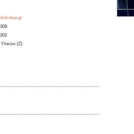
1308
1302
 Υλικών (Ζ)