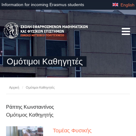
Information for incoming Erasmus students
English
Ομότιμοι Καθηγητές
Αρχική
/
Ομότιμοι Καθηγητές
Ράπτης Κωνσταντίνος
Ομότιμος Καθηγητής
Τομέας Φυσικής