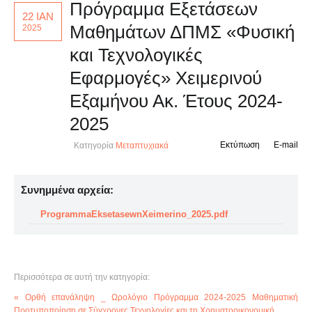
Πρόγραμμα Εξετάσεων
22 ΙΑΝ
Μαθημάτων ΔΠΜΣ «Φυσική
2025
και Τεχνολογικές
Εφαρμογές» Χειμερινού
Εξαμήνου Ακ. Έτους 2024-
2025
Εκτύπωση
E-mail
Κατηγορία
Μεταπτυχιακά
Συνημμένα αρχεία:
ProgrammaEksetasewnXeimerino_2025.pdf
Περισσότερα σε αυτή την κατηγορία:
« Ορθή επανάληψη _ Ωρολόγιο Πρόγραμμα 2024-2025 Μαθηματική
Προτυποποίηση σε Σύγχρονες Τεχνολογίες και τη Χρηματοοικονομική