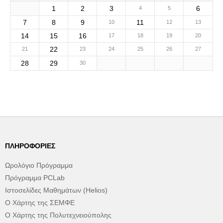
1
2
3
6
4
5
7
8
9
11
10
12
13
14
15
16
17
18
19
20
22
21
23
24
25
26
27
28
29
30
ΠΛΗΡΟΦΟΡΊΕΣ
Ωρολόγιο Πρόγραμμα
Πρόγραμμα PCLab
Ιστοσελίδες Μαθημάτων (Helios)
Ο Χάρτης της ΣΕΜΦΕ
Ο Χάρτης της Πολυτεχνειούπολης