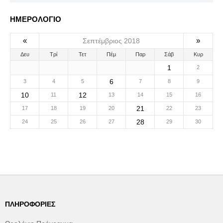
ΗΜΕΡΟΛΟΓΙΟ
«
»
Σεπτέμβριος 2018
Δευ
Τρί
Τετ
Πέμ
Παρ
Σάβ
Κυρ
1
2
6
3
4
5
7
8
9
10
12
11
13
14
15
16
21
17
18
19
20
22
23
28
24
25
26
27
29
30
ΠΛΗΡΟΦΟΡΊΕΣ