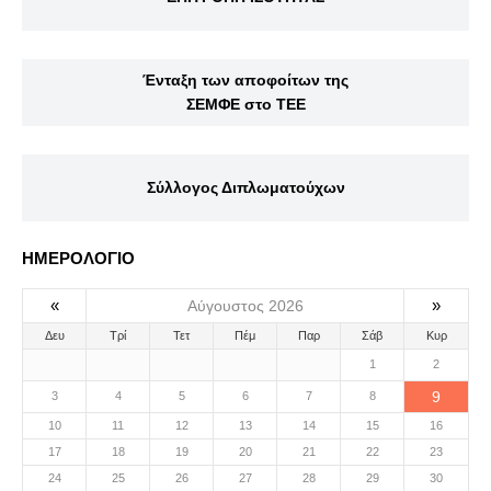
Ένταξη των αποφοίτων της
ΣΕΜΦΕ στο ΤΕΕ
Σύλλογος Διπλωματούχων
ΗΜΕΡΟΛΟΓΙΟ
«
»
Αύγουστος 2026
Δευ
Τρί
Τετ
Πέμ
Παρ
Σάβ
Κυρ
1
2
9
3
4
5
6
7
8
10
11
12
13
14
15
16
17
18
19
20
21
22
23
24
25
26
27
28
29
30