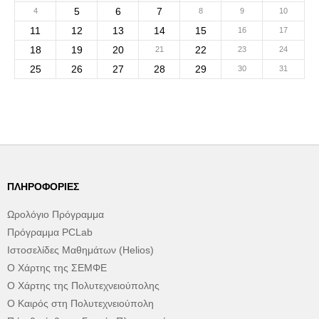
5
6
7
4
8
9
10
11
12
13
14
15
16
17
18
19
20
22
21
23
24
25
26
27
28
29
30
31
ΠΛΗΡΟΦΟΡΊΕΣ
Ωρολόγιο Πρόγραμμα
Πρόγραμμα PCLab
Ιστοσελίδες Μαθημάτων (Helios)
Ο Χάρτης της ΣΕΜΦΕ
Ο Χάρτης της Πολυτεχνειούπολης
Ο Καιρός στη Πολυτεχνειούπολη