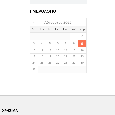
ΗΜΕΡΟΛΟΓΙΟ
«
»
Αύγουστος 2026
Δευ
Τρί
Τετ
Πέμ
Παρ
Σάβ
Κυρ
1
2
9
3
4
5
6
7
8
10
11
12
13
14
15
16
17
18
19
20
21
22
23
24
25
26
27
28
29
30
31
ΧΡΉΣΙΜΑ