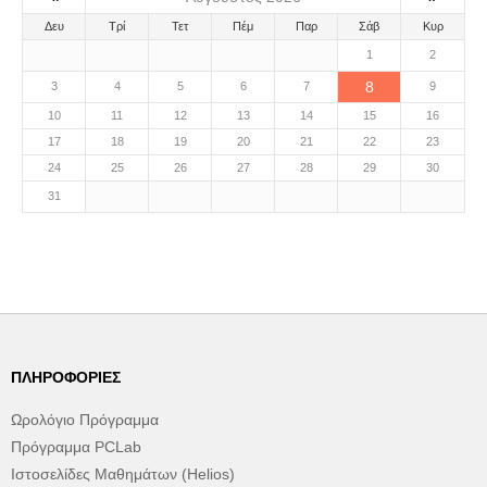
Δευ
Τρί
Τετ
Πέμ
Παρ
Σάβ
Κυρ
1
2
8
3
4
5
6
7
9
10
11
12
13
14
15
16
17
18
19
20
21
22
23
24
25
26
27
28
29
30
31
ΠΛΗΡΟΦΟΡΊΕΣ
Ωρολόγιο Πρόγραμμα
Πρόγραμμα PCLab
Ιστοσελίδες Μαθημάτων (Helios)