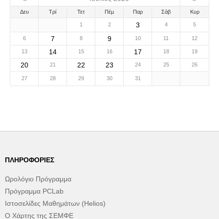
Δευ
Τρί
Τετ
Πέμ
Παρ
Σάβ
Κυρ
3
1
2
4
5
7
9
6
8
10
11
12
14
17
13
15
16
18
19
20
22
23
21
24
25
26
27
28
29
30
31
ΠΛΗΡΟΦΟΡΊΕΣ
Ωρολόγιο Πρόγραμμα
Πρόγραμμα PCLab
Ιστοσελίδες Μαθημάτων (Helios)
Ο Χάρτης της ΣΕΜΦΕ