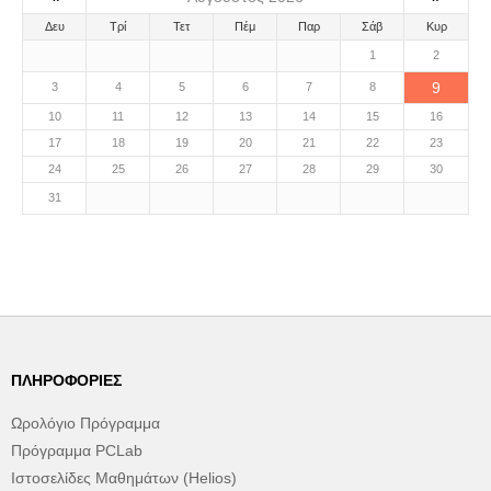
Δευ
Τρί
Τετ
Πέμ
Παρ
Σάβ
Κυρ
1
2
9
3
4
5
6
7
8
10
11
12
13
14
15
16
17
18
19
20
21
22
23
24
25
26
27
28
29
30
31
ΠΛΗΡΟΦΟΡΊΕΣ
Ωρολόγιο Πρόγραμμα
Πρόγραμμα PCLab
Ιστοσελίδες Μαθημάτων (Helios)