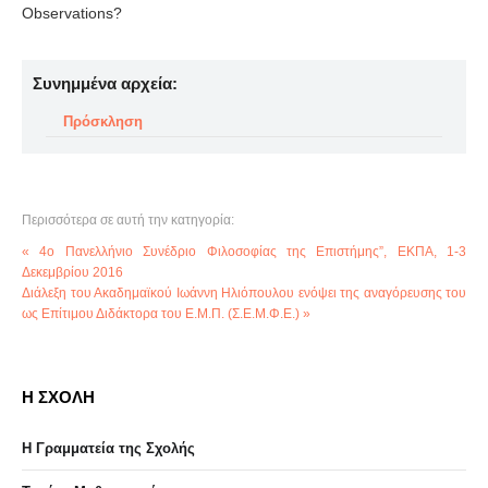
Observations?
Συνημμένα αρχεία:
Πρόσκληση
Περισσότερα σε αυτή την κατηγορία:
« 4ο Πανελλήνιο Συνέδριο Φιλοσοφίας της Επιστήμης”, ΕΚΠΑ, 1-3
Δεκεμβρίου 2016
Διάλεξη του Ακαδημαϊκού Ιωάννη Ηλιόπουλου ενόψει της αναγόρευσης του
ως Επίτιμου Διδάκτορα του Ε.Μ.Π. (Σ.Ε.Μ.Φ.Ε.) »
Η ΣΧΟΛΗ
Η Γραμματεία της Σχολής