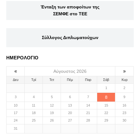
Ένταξη των αποφοίτων της
ΣΕΜΦΕ στο ΤΕΕ
Σύλλογος Διπλωματούχων
ΗΜΕΡΟΛΟΓΙΟ
«
»
Αύγουστος 2026
Δευ
Τρί
Τετ
Πέμ
Παρ
Σάβ
Κυρ
1
2
8
3
4
5
6
7
9
10
11
12
13
14
15
16
17
18
19
20
21
22
23
24
25
26
27
28
29
30
31