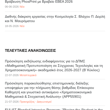
Βράβευση PhosPrint με Βραβείο ΕΒΕΑ 2026
06-06-2026
Νέα
Διεθνής διάκριση εργασίας στην Κοσμολογία Σ. Βλάχου Π. Δορλή
και Ν. Μαυρόματου
18-05-2026
Νέα
ΤΕΛΕΥΤΑΙΕΣ ΑΝΑΚΟΙΝΩΣΕΙΣ
Πρόσκληση εκδήλωσης ενδιαφέροντος για το ΔΠΜΣ
«Μαθηματική Προτυποποίηση σε Σύγχρονες Τεχνολογίες και τη
Χρηματοοικονομική» ακαδημαϊκό έτος 2026-2027 (B’ Kύκλος)
22-07-2026
Μεταπτυχιακά
Πρόσκληση παρακολούθησης επιστημονικής διάλεξης
υποψηφίων για την πλήρωση θέσης βαθμίδας Επίκουρου
Καθηγητή και γνωστικό αντικείμενο «Χρηματοοικονομικά
Μαθηματικά & Στοχαστική Ανάλυση» (APP55901)
21-07-2026
Προκηρύξεις - Διαγωνισμοί
EULiST Blended Intensive Program: “Placing the Student in the