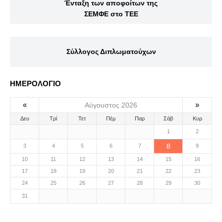
Ένταξη των αποφοίτων της
ΣΕΜΦΕ στο ΤΕΕ
Σύλλογος Διπλωματούχων
ΗΜΕΡΟΛΟΓΙΟ
«
»
Αύγουστος 2026
Δευ
Τρί
Τετ
Πέμ
Παρ
Σάβ
Κυρ
1
2
8
3
4
5
6
7
9
10
11
12
13
14
15
16
17
18
19
20
21
22
23
24
25
26
27
28
29
30
31