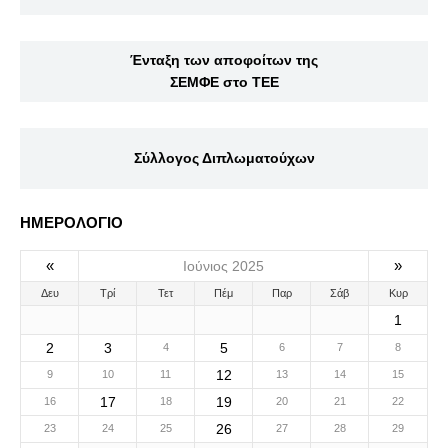
Ένταξη των αποφοίτων της
ΣΕΜΦΕ στο ΤΕΕ
Σύλλογος Διπλωματούχων
ΗΜΕΡΟΛΟΓΙΟ
«
»
Ιούνιος 2025
Δευ
Τρί
Τετ
Πέμ
Παρ
Σάβ
Κυρ
1
2
3
5
4
6
7
8
12
9
10
11
13
14
15
17
19
16
18
20
21
22
26
23
24
25
27
28
29