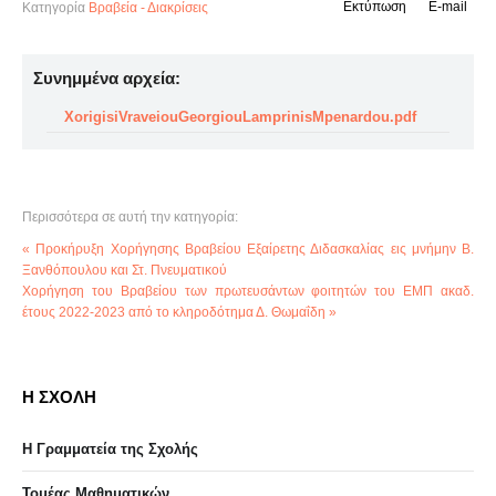
Εκτύπωση
E-mail
Κατηγορία
Βραβεία - Διακρίσεις
Συνημμένα αρχεία:
XorigisiVraveiouGeorgiouLamprinisMpenardou.pdf
Περισσότερα σε αυτή την κατηγορία:
« Προκήρυξη Χορήγησης Βραβείου Εξαίρετης Διδασκαλίας εις μνήμην Β.
Ξανθόπουλου και Στ. Πνευματικού
Χορήγηση του Βραβείου των πρωτευσάντων φοιτητών του ΕΜΠ ακαδ.
έτους 2022-2023 από το κληροδότημα Δ. Θωμαΐδη »
Η ΣΧΟΛΗ
Η Γραμματεία της Σχολής
Τομέας Μαθηματικών