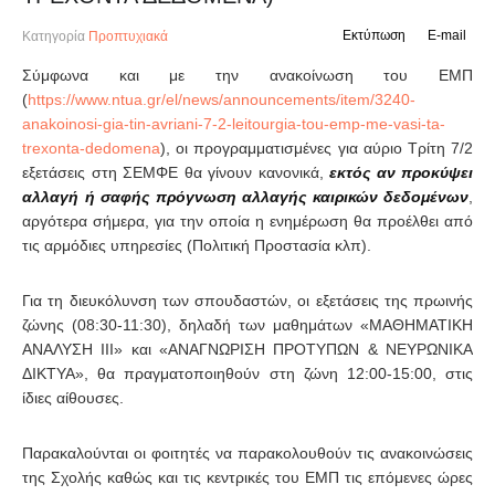
Εκτύπωση
E-mail
Κατηγορία
Προπτυχιακά
Σύμφωνα και με την ανακοίνωση του ΕΜΠ
(
https://www.ntua.gr/el/news/announcements/item/3240-
anakoinosi-gia-tin-avriani-7-2-leitourgia-tou-emp-me-vasi-ta-
trexonta-dedomena
), οι προγραμματισμένες για αύριο Τρίτη 7/2
εξετάσεις στη ΣΕΜΦΕ θα γίνουν κανονικά,
εκτός αν προκύψει
αλλαγή ή σαφής πρόγνωση αλλαγής καιρικών δεδομένων
,
αργότερα σήμερα, για την οποία η ενημέρωση θα προέλθει από
τις αρμόδιες υπηρεσίες (Πολιτική Προστασία κλπ).
Για τη διευκόλυνση των σπουδαστών, οι εξετάσεις της πρωινής
ζώνης (08:30-11:30), δηλαδή των μαθημάτων «ΜΑΘΗΜΑΤΙΚΗ
ΑΝΑΛΥΣΗ ΙΙΙ» και «ΑΝΑΓΝΩΡΙΣΗ ΠΡΟΤΥΠΩΝ & ΝΕΥΡΩΝΙΚΑ
ΔΙΚΤΥΑ», θα πραγματοποιηθούν στη ζώνη 12:00-15:00, στις
ίδιες αίθουσες.
Παρακαλούνται οι φοιτητές να παρακολουθούν τις ανακοινώσεις
της Σχολής καθώς και τις κεντρικές του ΕΜΠ τις επόμενες ώρες