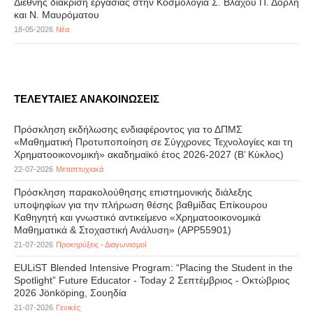
Διεθνής διάκριση εργασίας στην Κοσμολογία Σ. Βλάχου Π. Δορλή
και Ν. Μαυρόματου
18-05-2026
Νέα
ΤΕΛΕΥΤΑΙΕΣ ΑΝΑΚΟΙΝΩΣΕΙΣ
Πρόσκληση εκδήλωσης ενδιαφέροντος για το ΔΠΜΣ
«Μαθηματική Προτυποποίηση σε Σύγχρονες Τεχνολογίες και τη
Χρηματοοικονομική» ακαδημαϊκό έτος 2026-2027 (B’ Kύκλος)
22-07-2026
Μεταπτυχιακά
Πρόσκληση παρακολούθησης επιστημονικής διάλεξης
υποψηφίων για την πλήρωση θέσης βαθμίδας Επίκουρου
Καθηγητή και γνωστικό αντικείμενο «Χρηματοοικονομικά
Μαθηματικά & Στοχαστική Ανάλυση» (APP55901)
21-07-2026
Προκηρύξεις - Διαγωνισμοί
EULiST Blended Intensive Program: “Placing the Student in the
Spotlight” Future Educator - Today 2 Σεπτέμβριος - Οκτώβριος
2026 Jönköping, Σουηδία
21-07-2026
Γενικές