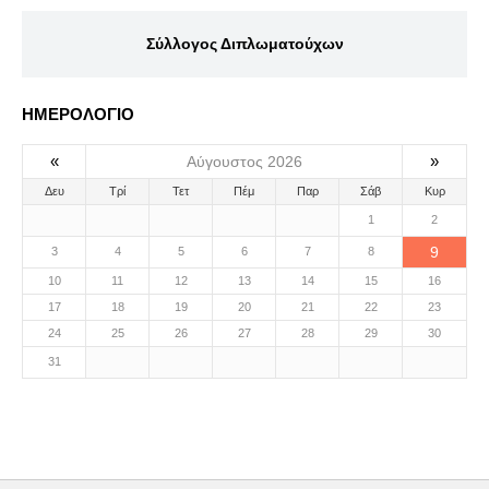
Σύλλογος Διπλωματούχων
ΗΜΕΡΟΛΟΓΙΟ
«
»
Αύγουστος 2026
Δευ
Τρί
Τετ
Πέμ
Παρ
Σάβ
Κυρ
1
2
9
3
4
5
6
7
8
10
11
12
13
14
15
16
17
18
19
20
21
22
23
24
25
26
27
28
29
30
31