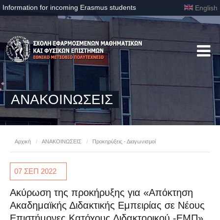
Information for incoming Erasmus students
English
ΑΝΑΚΟΙΝΩΣΕΙΣ
Αρχική
/
ΑΝΑΚΟΙΝΩΣΕΙΣ
/
Προκηρύξεις - Διαγωνισμοί
07 ΣΕΠ
2022
Ακύρωση της προκήρυξης για «Απόκτηση
Ακαδημαϊκής Διδακτικής Εμπειρίας σε Νέους
Επιστήμονες Κατόχους Διδακτορικού -ΕΜΠ»