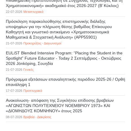
«Μαθηματική Προτυποποίηση σε Σύγχρονες Τεχνολογίες και τη
Χρηματοοικονομική» ακαδημαϊκό έτος 2026-2027 (B’ Kύκλος)
22-07-2026
Μεταπτυχιακά
Πρόσκληση παρακολούθησης επιστημονικής διάλεξης
υποψηφίων για την πλήρωση θέσης βαθμίδας Επίκουρου
Καθηγητή και γνωστικό αντικείμενο «Χρηματοοικονομικά
Μαθηματικά & Στοχαστική Ανάλυση» (APP55901)
21-07-2026
Προκηρύξεις - Διαγωνισμοί
EULiST Blended Intensive Program: “Placing the Student in the
Spotlight” Future Educator - Today 2 Σεπτέμβριος - Οκτώβριος
2026 Jönköping, Σουηδία
21-07-2026
Γενικές
Πρόγραμμα εξετάσεων επαναληπτικής περιόδου 2025-26 / Ορθή
επανάληψη 1
17-07-2026
Προπτυχιακά
Ανακοίνωση- απόφαση της Συγκλήτου επίδοσης βραβείων
«ΑΓΩΝΙΣΤΩΝ ΠΟΛΥΤΕΧΝΕΙΟΥ ΝΟΕΜΒΡΙΟΥ 1973» ΚΑΙ
«ΔΙΟΜΗΔΟΥΣ ΚΟΜΝΗΝΟΥ» έτους 2025
08-07-2026
Βραβεία - Διακρίσεις