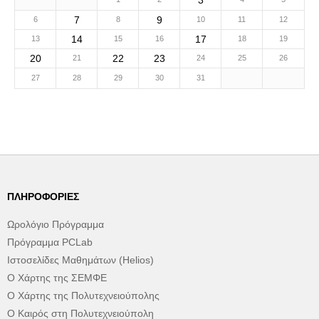
3
7
9
6
8
10
11
12
14
17
13
15
16
18
19
20
22
23
21
24
25
26
27
28
29
30
31
ΠΛΗΡΟΦΟΡΊΕΣ
Ωρολόγιο Πρόγραμμα
Πρόγραμμα PCLab
Ιστοσελίδες Μαθημάτων (Helios)
Ο Χάρτης της ΣΕΜΦΕ
Ο Χάρτης της Πολυτεχνειούπολης
Ο Καιρός στη Πολυτεχνειούπολη