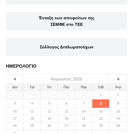
Ένταξη των αποφοίτων της
ΣΕΜΦΕ στο ΤΕΕ
Σύλλογος Διπλωματούχων
ΗΜΕΡΟΛΟΓΙΟ
«
»
Αύγουστος 2026
Δευ
Τρί
Τετ
Πέμ
Παρ
Σάβ
Κυρ
1
2
8
3
4
5
6
7
9
10
11
12
13
14
15
16
17
18
19
20
21
22
23
24
25
26
27
28
29
30