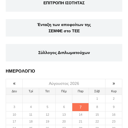
ΕΠΙΤΡΟΠΗ ΙΣΟΤΗΤΑΣ
Ένταξη των αποφοίτων της
ΣΕΜΦΕ στο ΤΕΕ
Σύλλογος Διπλωματούχων
ΗΜΕΡΟΛΟΓΙΟ
«
»
Αύγουστος 2026
Δευ
Τρί
Τετ
Πέμ
Παρ
Σάβ
Κυρ
1
2
7
3
4
5
6
8
9
10
11
12
13
14
15
16
17
18
19
20
21
22
23