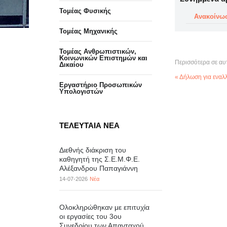
Τομέας Φυσικής
Ανακοίνω
Τομέας Μηχανικής
Τομέας Ανθρωπιστικών,
Κοινωνικών Επιστημών και
Περισσότερα σε αυ
Δικαίου
« Δήλωση για εναλ
Eργαστήριo Προσωπικών
Υπολογιστών
ΤΕΛΕΥΤΑΙΑ ΝΕΑ
Διεθνής διάκριση του
καθηγητή της Σ.Ε.Μ.Φ.Ε.
Αλέξανδρου Παπαγιάννη
14-07-2026
Νέα
Ολοκληρώθηκαν με επιτυχία
οι εργασίες του 3ου
Συνεδρίου των Απανταχού