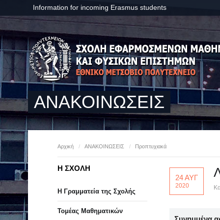
Information for incoming Erasmus students
ΑΝΑΚΟΙΝΩΣΕΙΣ
Αρχική
/
ΑΝΑΚΟΙΝΩΣΕΙΣ
/
Προπτυχιακά
Η ΣΧΟΛΗ
Λ
24 ΑΥΓ
2020
Κα
Η Γραμματεία της Σχολής
Τομέας Μαθηματικών
Συνημμένα α