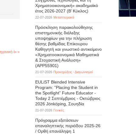
Σύγχρονες Τεχνολογίες και τη
Χρηματοοικονομική» ακαδημαϊκό
έτος 2026-2027 (B’ Kύκλος)
22-07-2026
Μεταπτυχιακά
Πρόσκληση παρακολούθησης
επιστημονικής διάλεξης
υποψηφίων για την πλήρωση
θέσης βαθμίδας Επίκουρου
Καθηγητή και γνωστικό αντικείμενο
χανική-Ι» »
«Χρηματοοικονομικά Μαθηματικά
& Στοχαστική Ανάλυση»
(APP55901)
21-07-2026
Προκηρύξεις - Διαγωνισμοί
EULiST Blended Intensive
Program: “Placing the Student in
the Spotlight” Future Educator -
Today 2 Σεπτέμβριος - Οκτώβριος
2026 Jönköping, Σουηδία
21-07-2026
Γενικές
Πρόγραμμα εξετάσεων
επαναληπτικής περιόδου 2025-26
/ Ορθή επανάληψη 1