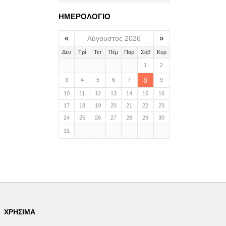
ΗΜΕΡΟΛΟΓΙΟ
«
»
Αύγουστος 2026
Δευ
Τρί
Τετ
Πέμ
Παρ
Σάβ
Κυρ
1
2
8
3
4
5
6
7
9
10
11
12
13
14
15
16
17
18
19
20
21
22
23
24
25
26
27
28
29
30
31
ΧΡΉΣΙΜΑ