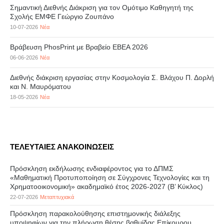
Σημαντική Διεθνής Διάκριση για τον Ομότιμο Καθηγητή της
Σχολής ΕΜΦΕ Γεώργιο Ζουπάνο
10-07-2026
Νέα
Βράβευση PhosPrint με Βραβείο ΕΒΕΑ 2026
06-06-2026
Νέα
Διεθνής διάκριση εργασίας στην Κοσμολογία Σ. Βλάχου Π. Δορλή
και Ν. Μαυρόματου
18-05-2026
Νέα
ΤΕΛΕΥΤΑΙΕΣ ΑΝΑΚΟΙΝΩΣΕΙΣ
Πρόσκληση εκδήλωσης ενδιαφέροντος για το ΔΠΜΣ
«Μαθηματική Προτυποποίηση σε Σύγχρονες Τεχνολογίες και τη
Χρηματοοικονομική» ακαδημαϊκό έτος 2026-2027 (B’ Kύκλος)
22-07-2026
Μεταπτυχιακά
Πρόσκληση παρακολούθησης επιστημονικής διάλεξης
υποψηφίων για την πλήρωση θέσης βαθμίδας Επίκουρου