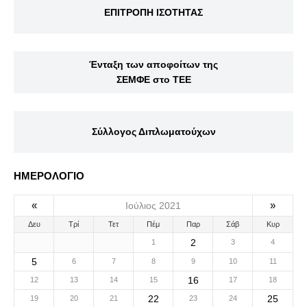
ΕΠΙΤΡΟΠΗ ΙΣΟΤΗΤΑΣ
Ένταξη των αποφοίτων της
ΣΕΜΦΕ στο ΤΕΕ
Σύλλογος Διπλωματούχων
ΗΜΕΡΟΛΟΓΙΟ
«
»
Ιούλιος 2021
Δευ
Τρί
Τετ
Πέμ
Παρ
Σάβ
Κυρ
2
1
3
4
5
6
7
8
9
10
11
16
12
13
14
15
17
18
22
25
19
20
21
23
24