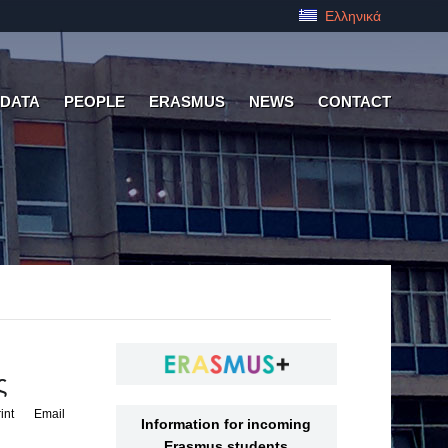
Ελληνικά
 DATA
PEOPLE
ERASMUS
NEWS
CONTACT
ς
int
Email
Information for incoming
Erasmus students