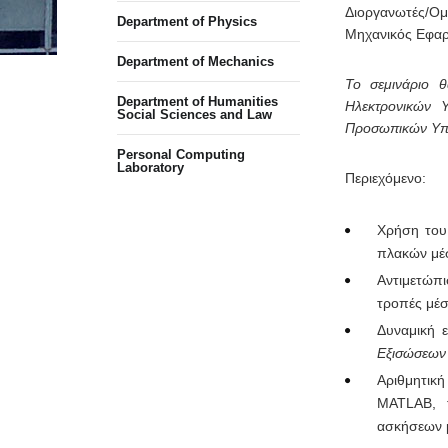
Διοργανωτές/Ο
Department of Physics
Μηχανικός Εφα
Department of Mechanics
Το σεμινάριο 
Department of Humanities
Ηλεκτρονικών 
Social Sciences and Law
Προσωπικών Υπ
Personal Computing
Laboratory
Περιεχόμενο:
Χρήση του
πλακών μέ
Αντιμετώπι
τροπές μέ
Δυναμική 
Εξισώσεων
Αριθμητικ
MATLAB, 
ασκήσεων 