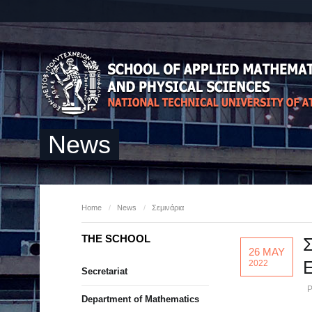
News
Home
/
News
/
Σεμινάρια
THE SCHOOL
Σ
26 MAY
2022
Secretariat
P
Department of Mathematics