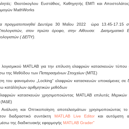
μιλητές: Θεοτόκογλου Ευστάθιος, Καθηγητής ΕΜΠ και Αποστολάτος
ρμογών MathWorks
θα πραγματοποιηθεί
Δευτέρα 30 Μαΐου 2022 ώρα 13.45-17.15
σ
Υπολογιστών, στον πρώτο όροφο, στην Αίθουσα: Διατμηματικό Ε
ολογιστών ( ΔΕΠΥ).
 λογισμικού MATLAB για την επίλυση ελαφριών κατασκευών τύπου 
σω της Μεθόδου των
Πεπερασμένων Στοιχείων
(ΜΠΣ)
ση του φαινομένου „Locking“ ελαφριών κατασκευών υποκείμενες σε δ
σω κατάλληλων αριθμητικών μεθόδων
ελαφριών κατασκευών χρησιμοποιώντας MATLAB επιλυτές
Μερικών 
(ΜΔΕ)
ή Ανάλυση και Οπτικοποίηση αποτελεσμάτων χρησιμοποιώντας το 
τον διαδραστικό συντάκτη
MATLAB Live Editor
και αυτόματη α
μέσω της διαδικτυακής εφαρμογής
MATLAB Grader"