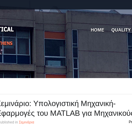
HOME
QUALITY
εμινάριο: Υπολογιστική Μηχανική-
Εφαρμογές του MATLAB για Μηχανικού
Pr
ublished in
Σεμινάρια