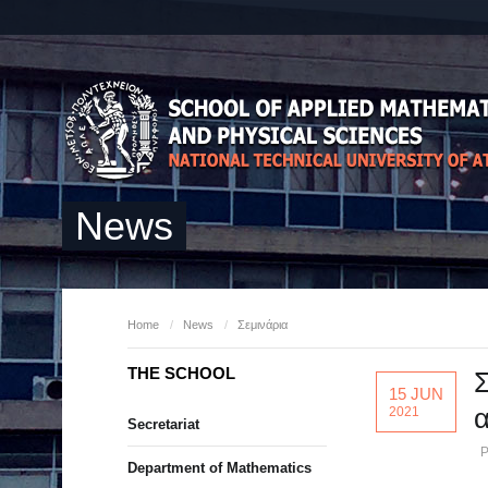
News
Home
/
News
/
Σεμινάρια
THE SCHOOL
Σ
15 JUN
2021
Secretariat
P
Department of Mathematics