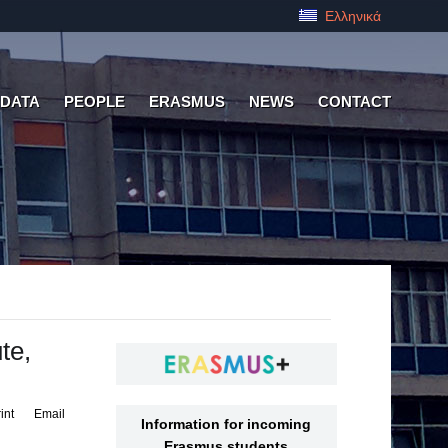
Ελληνικά
 DATA
PEOPLE
ERASMUS
NEWS
CONTACT
te,
int
Email
Information for incoming
Erasmus students