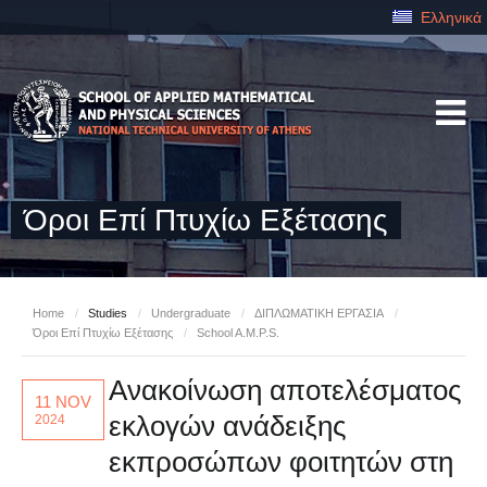
Ελληνικά
Όροι Επί Πτυχίω Εξέτασης
Home
/
Studies
/
Undergraduate
/
ΔΙΠΛΩΜΑΤΙΚΗ ΕΡΓΑΣΙΑ
/
Όροι Επί Πτυχίω Εξέτασης
/
School A.M.P.S.
Ανακοίνωση αποτελέσματος
11 NOV
εκλογών ανάδειξης
2024
εκπροσώπων φοιτητών στη