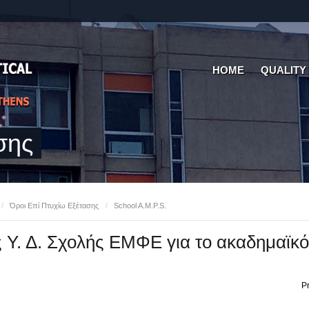
HOME
QUALITY
σης
/
Όροι Επί Πτυχίω Εξέτασης
/
School A.M.P.S.
Υ. Δ. Σχολής ΕΜΦΕ για το ακαδημαϊκό
Pr