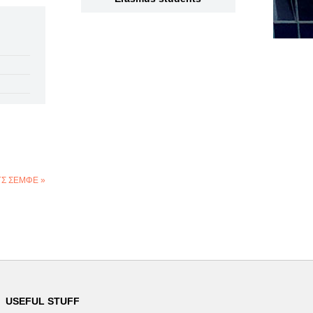
 ΓΣ ΣΕΜΦΕ »
USEFUL STUFF