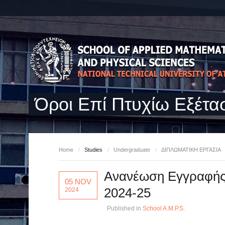
Όροι Επί Πτυχίω Εξέτα
Home
/
Studies
/
Undergraduate
/
ΔΙΠΛΩΜΑΤΙΚΗ ΕΡΓΑΣΙΑ
Ανανέωση Εγγραφής 
05 NOV
2024-25
2024
Published in
School A.M.P.S.