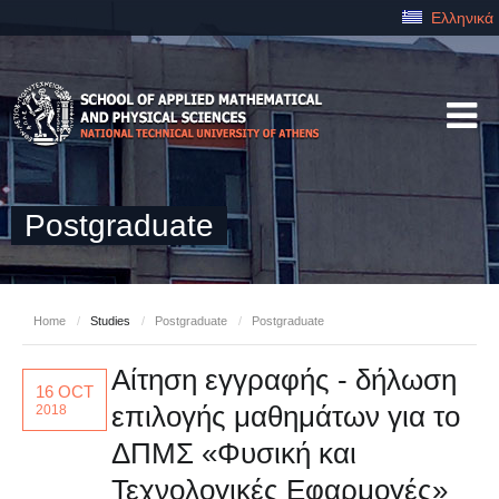
Ελληνικά
Postgraduate
Home
/
Studies
/
Postgraduate
/
Postgraduate
Αίτηση εγγραφής - δήλωση
16 OCT
επιλογής μαθημάτων για το
2018
ΔΠΜΣ «Φυσική και
Τεχνολογικές Εφαρμογές»