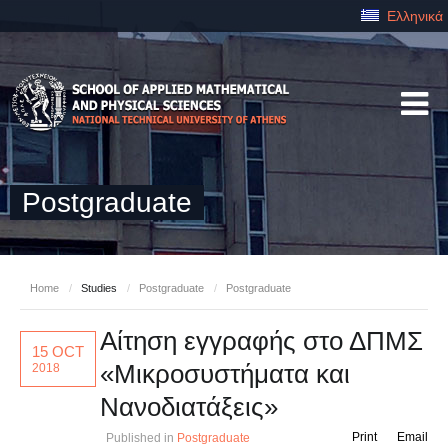
Ελληνικά
Postgraduate
Home
/
Studies
/
Postgraduate
/
Postgraduate
Αίτηση εγγραφής στο ΔΠΜΣ
15 OCT
«Μικροσυστήματα και
2018
Νανοδιατάξεις»
Print
Email
Published in
Postgraduate