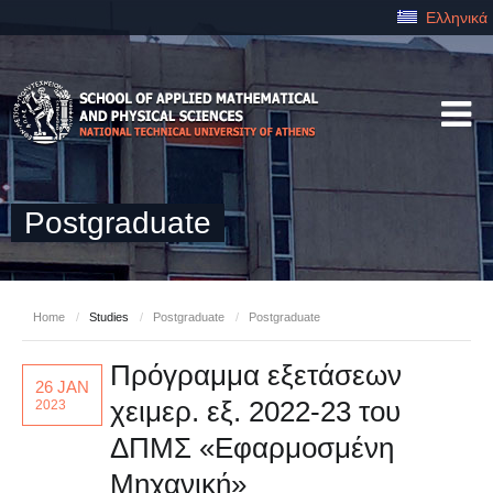
Ελληνικά
Postgraduate
Home
/
Studies
/
Postgraduate
/
Postgraduate
Πρόγραμμα εξετάσεων
26 JAN
χειμερ. εξ. 2022-23 του
2023
ΔΠΜΣ «Εφαρμοσμένη
Μηχανική»