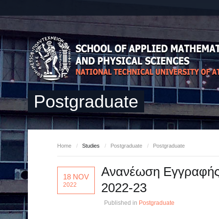
Postgraduate
Home
/
Studies
/
Postgraduate
/
Postgraduate
Ανανέωση Εγγραφής 
18 NOV
2022-23
2022
Published in
Postgraduate