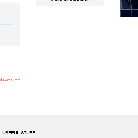
Μηχανική» »
USEFUL STUFF