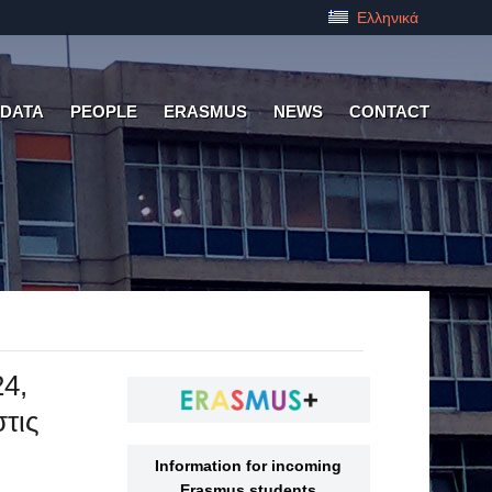
Ελληνικά
 DATA
PEOPLE
ERASMUS
NEWS
CONTACT
4,
τις
Information for incoming
Erasmus students