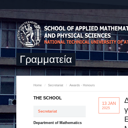
Γραμματεία
Home
/
Secretariat
/
Awards - Honours
THE SCHOOL
Δ
13 JAN
γ
2025
Secretariat
Ε
Department of Mathematics