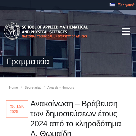
Ελληνικά
Γραμματεία
Home
/
Secretariat
/
Awards - Honours
Ανακοίνωση – Βράβευση
08 JAN
των δημοσιεύσεων έτους
2025
2024 από το κληροδότημα
Δ. Θωμαΐδη