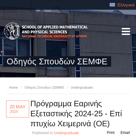
Ελληνικά
Οδηγός Σπουδών ΣΕΜΦΕ
Home
/
Οδηγός Σπουδών ΣΕΜΦΕ
/
Undergraduate
Πρόγραμμα Εαρινής
20 MAY
Εξεταστικής 2024-25 - Επί
2025
πτυχίω Χειμερινά (ΟΕ)
Print
Email
Published in
Undergraduate