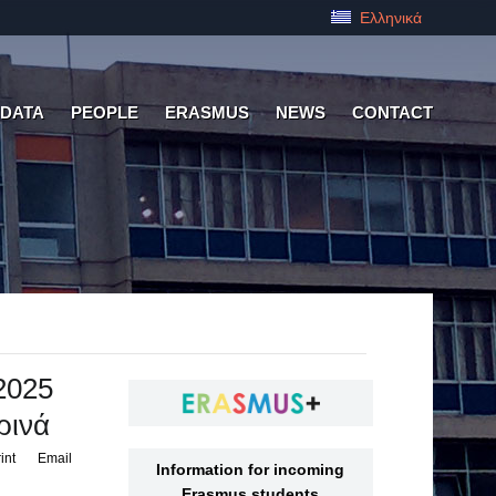
Ελληνικά
 DATA
PEOPLE
ERASMUS
NEWS
CONTACT
2025
ρινά
int
Email
Information for incoming
Erasmus students