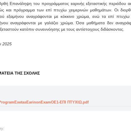
Ορθή Επανάληψη του προγράμματος εαρινής εξεταστικής περιόδου α
ς και πρόγραμμα των επί πτυχίω χειμερινών μαθημάτων. Οι διορθ
νού εξαμήνου αναγράφονται με κόκκινο χρώμα, ενώ τα επί πτυχίω
μήνου αναγράφονται με γαλάζιο χρώμα. Όσα μαθήματα δεν αναγράφ
εταστούν κατόπιν συνεννόησης με τους αντίστοιχους διδάσκοντες.
υ 2025
ΑΤΕΙΑ ΤΗΣ ΣΧΟΛΗΣ
ProgramExetasEarinonExamΟΕ1-ΕΠΙ ΠΤΥΧΙΩ.pdf
ry: