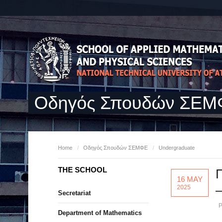
Οδηγός Σπουδών ΣΕ
Home
/
Οδηγός Σπουδών ΣΕΜΦΕ
/
Undergraduate
THE SCHOOL
Π
16 MAY
–
2025
Secretariat
P
Department of Mathematics