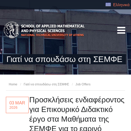
Ελληνικά
Γιατί να σπουδάσω στη ΣΕΜΦΕ
Home
/
Γιατί να σπουδάσω στη ΣΕΜΦΕ
/
Job Offers
Προσκλήσεις ενδιαφέροντος
03 MAR
για Επικουρικό Διδακτικό
2026
έργο στα Μαθήματα της
ΣΕΜΦΕ για το εαρινό