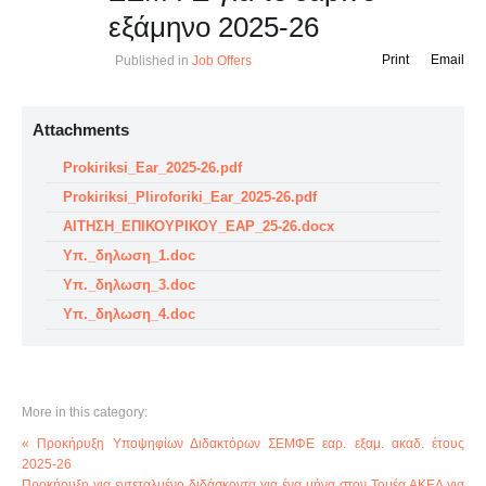
εξάμηνο 2025-26
Print
Email
Published in
Job Offers
Attachments
Prokiriksi_Ear_2025-26.pdf
Prokiriksi_Pliroforiki_Ear_2025-26.pdf
ΑΙΤΗΣΗ_ΕΠΙΚΟΥΡΙΚΟΥ_ΕΑΡ_25-26.docx
Υπ._δηλωση_1.doc
Υπ._δηλωση_3.doc
Υπ._δηλωση_4.doc
More in this category:
« Προκήρυξη Υποψηφίων Διδακτόρων ΣΕΜΦΕ εαρ. εξαμ. ακαδ. έτους
2025-26
Προκήρυξη για εντεταλμένο διδάσκοντα για ένα μήνα στον Τομέα ΑΚΕΔ για