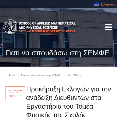
Ελληνικά
Γιατί να σπουδάσω στη ΣΕΜΦΕ
Home
/
Γιατί να σπουδάσω στη ΣΕΜΦΕ
/
Job Offers
Προκήρυξη Εκλογών για την
24 OCT
ανάδειξη Διευθυντών στα
2025
Εργαστήρια του Τομέα
Φυσικής της Σχολής