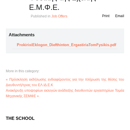
Ε.Μ.Φ.Ε.
Print
Email
Published in
Job Offers
Attachments
ProkirixiEklogon_Diefthinton_ErgastiriaTomFysikis.pdf
More in this category:
« Πρόσκληση εκδήλωσης ενδιαφέροντος για την πλήρωση της θέσης του
Διευθυντή/τριας του ΕΛ.ΙΔ.Ε.Κ
Ανακήρυξη υποψηφίων εκλογών ανάδειξης διευθυντών εργαστηρίων Τομέα
Μηχανικής ΣΕΜΦΕ »
THE SCHOOL