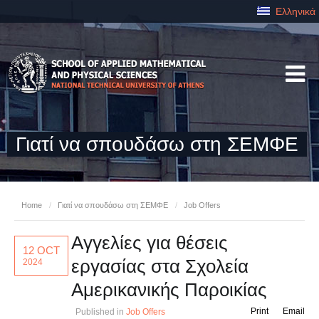
Ελληνικά
Γιατί να σπουδάσω στη ΣΕΜΦΕ
Home
/
Γιατί να σπουδάσω στη ΣΕΜΦΕ
/
Job Offers
Αγγελίες για θέσεις
12 OCT
εργασίας στα Σχολεία
2024
Αμερικανικής Παροικίας
Print
Email
Published in
Job Offers